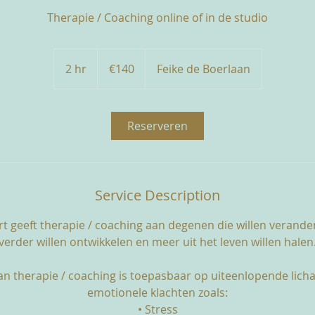
Therapie / Coaching online of in de studio
140
euros
2 hr
2
€140
Feike de Boerlaan
h
r
Reserveren
Service Description
 geeft therapie / coaching aan degenen die willen verander
verder willen ontwikkelen en meer uit het leven willen halen
n therapie / coaching is toepasbaar op uiteenlopende licha
emotionele klachten zoals:
• Stress