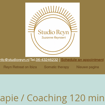
nfo@studioreyn.nl
Tel.
06-43246232
|
Schedule an appointment
Reyn Retreat on Ibiza
Somatic therapy
Nieuwe pagina
apie / Coaching 120 mi