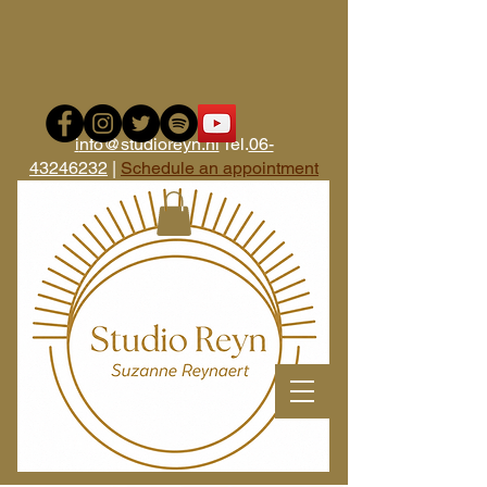
i
nfo@studioreyn.nl
Tel.
06-
43246232
|
Schedule an appointment