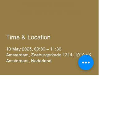
Registratie is afgesloten
Andere evenementen bekijken
Time & Location
10 May 2025, 09:30 – 11:30
Amsterdam, Zeeburgerkade 1314, 1019 VK
Amsterdam, Nederland
About the event
Transformeer je lichaam en geest met deze 
deep reset; deze omvat vinyasa yoga voor 
alle niveaus gericht op ademhaling en een 
sauna en ijsbad om lichaam en geest te 
activeren.